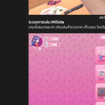
กรา
ระบบการเล่น MiSide
เกมนี้เล่นง่ายมาก เดินเล่นสำรวจฉาก เก็บของ ไขปริศ