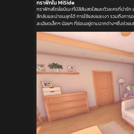
กราฟิกใน MiSide
กราฟิกสไตล์อนิเมะที่มีสีสันสดใสและตัวละครที่น่ารัก
ลึกลับและน่าขนลุกได้ การใช้แสงและเงา รวมถึงกา
ละเอียดเล็กๆ น้อยๆ ที่ซ่อนอยู่ตามฉากต่างๆซึ่งช่