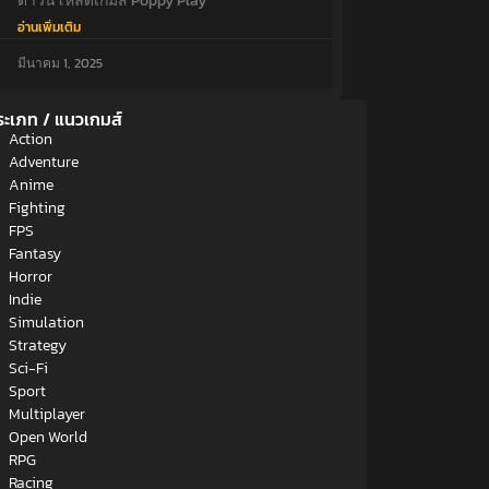
ดาวน์โหลดเกมส์ Poppy Play
อ่านเพิ่มเติม
มีนาคม 1, 2025
ระเภท / แนวเกมส์
Action
Adventure
Anime
Fighting
FPS
Fantasy
Horror
Indie
Simulation
Strategy
Sci-Fi
Sport
Multiplayer
Open World
RPG
Racing