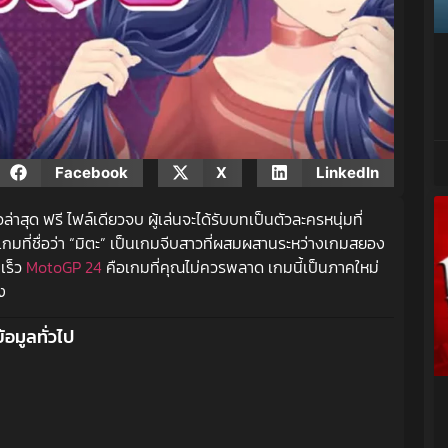
Facebook
X
LinkedIn
ล่าสุด ฟรี ไฟล์เดียวจบ ผู้เล่นจะได้รับบทเป็นตัวละครหนุ่มที่
ที่ชื่อว่า “มิตะ” เป็นเกมจีบสาวที่ผสมผสานระหว่างเกมสยอง
เร็ว
MotoGP 24
คือเกมที่คุณไม่ควรพลาด เกมนี้เป็นภาคใหม่
ง
ข้อมูลทั่วไป