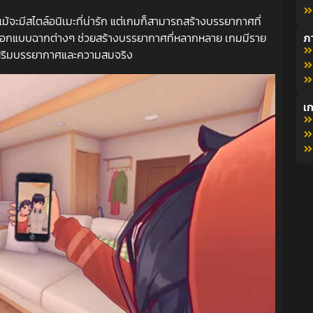
 แม้จะมีสไตล์อนิเมะที่น่ารัก แต่เกมก็สามารถสร้างบรรยากาศที่
ภ
รออกแบบฉากต่างๆ ช่วยสร้างบรรยากาศที่หลากหลาย เกมมีราย
วยเสริมบรรยากาศและความสมจริง
เ